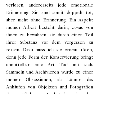
verloren, andererseits jede emotionale
Erinnerung. Sie sind somit doppelt tot,
aber nicht ohne Erinnerung. Ein Aspekt
meiner Arbeit besteht darin, etwas von
ihnen zu bewahren, sie durch einen Teil
ihrer Substanz vor dem Vergessen zu
retten. Dazu muss ich sie erneut töten,
denn jede Form der Konservierung bringt
unmittelbar eine Art Tod mit sich.
Sammeln und Archivieren wurde zu einer
meiner Obsessionen, als könnte das
Anhäufen von Objekten und Fotografien
den unaufhaltsamen Verlust abwenden, den
jeder von uns im Laufe der Zeit erfährt. Ich
greife die Form dieser Erinnerungsarbeit,
die sich auf das Vergessen stützt, nur um es
sichtbarer zu machen, wieder auf, indem
ich eine Art Klanginventar erstelle, an dem