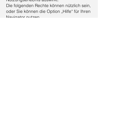
Die folgenden Rechte können nützlich sein,
oder Sie können die Option „Hilfe“ für Ihren
Navigator nutzen.
Cookie-Einstellungen in Firefox
Parameter von Cookies im Internet Explorer
Cookie-Einstellungen in Google Chrome
Parameter von Cookies in Safari (OS X)
Parameter von Cookies in Safari (iOS)
Cookie-Einstellungen für Android
Um zu verhindern und zu empfehlen, dass
Sie Google Analytics auf allen Websites
verwenden, lesen Sie die folgenden
Anweisungen:
https://tools.google.com/dlpage/gaoptout?
hl=fr
Es kann sein, dass wir diese Politik in
Bezug auf Cookies ändern. Wir empfehlen
Ihnen, regelmäßig diese Seite zu
konsultieren, um aktuelle Informationen zu
Cookies zu erhalten.