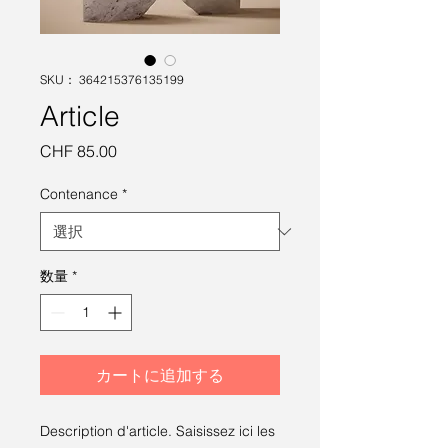
SKU： 364215376135199
Article
価
CHF 85.00
格
Contenance
*
数量
*
カートに追加する
Description d'article. Saisissez ici les 