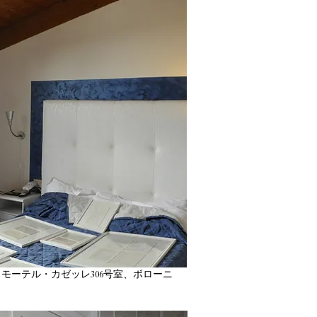
、モーテル・カゼッレ306号室、ボローニ