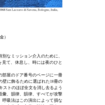
40068 San Lazzaro di Savena, Bologne, Italia,
（金）
特別なミッション介入のために、
夢を見て、休息し、時には夜のひと
の部屋のドア番号のページに一冊
壁に飾るために選ばれた18冊の
テキストのほぼ全文を消し去るよう
語彙、韻律、韻律、すべてが攻撃
、呼吸法はこの演出によって損な