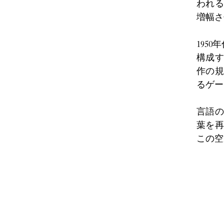
われる
増幅さ
195
構成す
作の規
るゲー
言語の
葉を再
この空