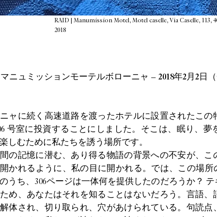
RAID | Manumission Motel, Motel caselle, Via Caselle, 113, 
2018
D | マニュミッションモーテル
ボローニャ – 2018年2月2日
ニャに続く高速道路を渡ったホテルに設置されたこの
306 号室に投資することにしました。そこは、眠り、
楽しむために私たちを誘う場所です。
間の記憶に潜む、あり得る物語の背景への不安が、こ
開かれるように、私の目に開かれる。では、この場所の
のうち、306ページは一体何を提供したのだろうか？ 
ため、あなたはそれを知ることはないだろう。言語、
解体され、切り取られ、穴があけられている。句読点