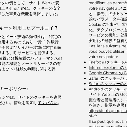
タの例として、サイト Web の安
modifiant les paramè
向上させるために、クッキーの安全
votre navigate
慮した重要な機能を選択しました。
と「優先」のナビゲ
的なパラメータを確
Cookie の抑制や、将
クッキーを利用したプールコイ ?
化、テクノロジーの
サービスの機能、効
ーとドート技術の類似性は、特定の
実用化の経験の監視
用するものであり、例: i) 詐欺行
Les liens suivants peu
別子およびサイバー攻撃に対する保
vous pouvez utiliser 
する、ii) サービスを提供する。
votre navigateur.
 制御装置と分析装置のパフォーマンスの
Firefox のクッキ
機能の機能とノートルサービスの有
Internet Explorer
よび iv) 経験の利用に関する評
Google Chrome の
Safari のクッキーパラ
Safari のクッキーの
ッキーポリシー:
Android のクッキ
サイト Web 上の Goog
ョンでは、サイトのクッキーを参照
拒否者と管理者のシス
ださい。情報を追加し
てください
。
を注ぎ、指示を参照し
https://tools.google
hl=fr
Il se peut que nous m
politique en matiè