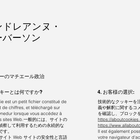
ンドレアンヌ・
ーバーソン
ーのマチエール政治
クッキーとは何ですか?
4. お客様の選択:
e est un petit fichier constitué de
技術的なクッキーを
et de chiffres, et téléchargé sur
義や解釈に関するコ
wnedur lorsque vous accédez à
を確認し、ブロック
fics sites Web.一般的には、サイトの
https://aboutcookies.
を偵察して利用するための永続的な
https://www.allaboutc
e です。
Il est également pos
、サイト Web サイトの安全性と言語
votre navigateur d'a