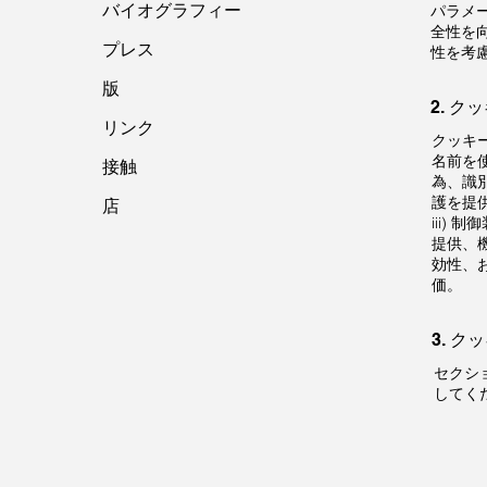
バイオグラフィー
パラメー
全性を
プレス
性を考
版
2. 
リンク
クッキ
名前を使
接触
為、識
護を提供
店
iii)
提供、
効性、お
価。
3. ク
セクシ
してく