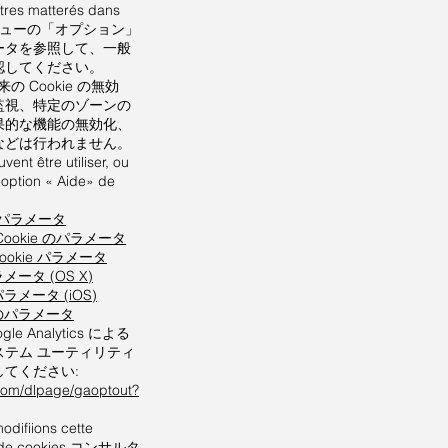
tres matterés dans
ur.メニューの「オプション」
ータを参照して、一般
認してください。
来の Cookie の無効
監視、特定のゾーンの
果的な機能の無効化、
などは行われません。
vent être utiliser, ou
l'option « Aide» de
ーのパラメータ
 の Cookie のパラメータ
 Cookie パラメータ
メータ (OS X)
パラメータ (iOS)
ーのパラメータ
le Analytics による
テム ユーティリティ
てください:
.com/dlpage/gaoptout?
odifiions cette
re de cookies.コンサルタ