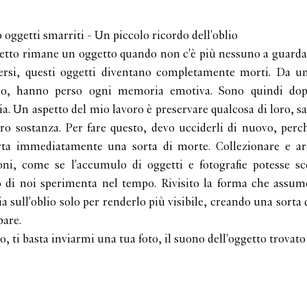
io oggetti smarriti - Un piccolo ricordo dell'oblio
tto rimane un oggetto quando non c'è più nessuno a guardar
persi, questi oggetti diventano completamente morti. Da u
ltro, hanno perso ogni memoria emotiva. Sono quindi do
. Un aspetto del mio lavoro è preservare qualcosa di loro, sal
oro sostanza. Per fare questo, devo ucciderli di nuovo, per
ta immediatamente una sorta di morte. Collezionare e arc
oni, come se l'accumulo di oggetti e fotografie potesse sc
 di noi sperimenta nel tempo. Rivisito la forma che assum
a sull'oblio solo per renderlo più visibile, creando una sorta 
pare.
lo, ti basta inviarmi una tua foto, il suono dell'oggetto trovato