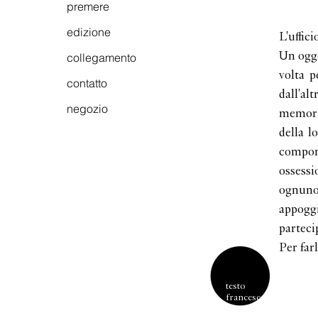
premere
edizione
L'uffic
Un ogge
collegamento
volta 
contatto
dall'a
negozio
memoria
della l
compor
ossessi
ognuno
appoggi
parteci
Per far
testo
francese