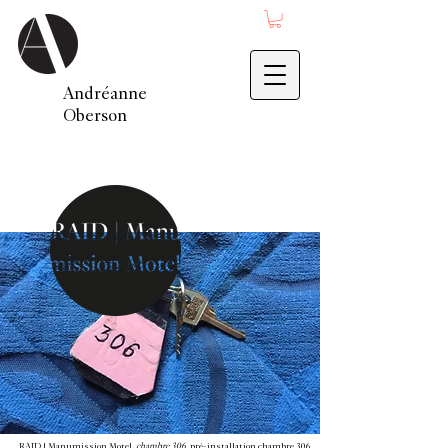
Andréanne
Oberson
RAID | Manumission Motel,
chambre 306
, pré-installation chambre 306,