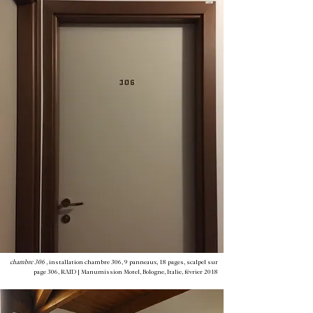
chambre 306
, installation chambre 306, 9 panneaux, 18 pages, scalpel sur
page 306, RAID | Manumission Motel, Bologne, Italie, février 2018