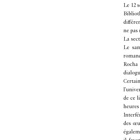
Le 12 s
Biblio
différe
ne pas
La sect
Le sam
romand
Rocha 
dialogu
Certain
l'unive
de ce l
heures 
Interfé
des œuv
égaleme