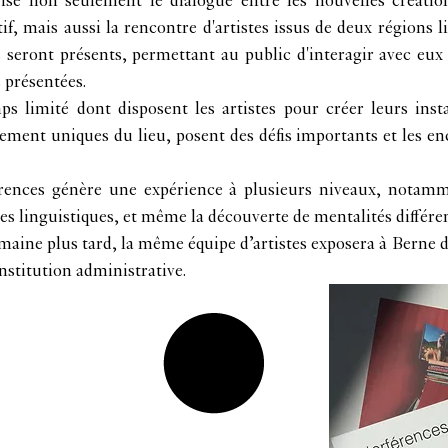
orise non seulement le dialogue entre les nouvelles créati
tif, mais aussi la rencontre d'artistes issus de deux régions l
s seront présents, permettant au public d'interagir avec eux
 présentées.
s limité dont disposent les artistes pour créer leurs instal
ement uniques du lieu, posent des défis importants et les e
érences génère une expérience à plusieurs niveaux, notammen
s linguistiques, et même la découverte de mentalités différen
aine plus tard, la même équipe d’artistes exposera à Berne d
nstitution administrative.