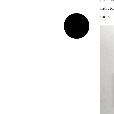
intacte
mots.