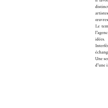
il fav
distinc
artiste
œuvres
Le temp
l’agenc
idées.
Interf
échange
Une sem
d’une i