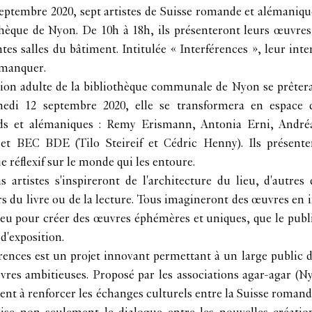
eptembre 2020, sept artistes de Suisse romande et alémaniqu
thèque de Nyon. De 10h à 18h, ils présenteront leurs œuvres
ntes salles du bâtiment. Intitulée « Interférences », leur i
 manquer.
ion adulte de la bibliothèque communale de Nyon se prêtera 
edi 12 septembre 2020, elle se transformera en espace d'e
s et alémaniques : Remy Erismann, Antonia Erni, Andréa
et BEC BDE (Tilo Steireif et Cédric Henny). Ils présent
e réflexif sur le monde qui les entoure.
s artistes s'inspireront de l'architecture du lieu, d'autres
rs du livre ou de la lecture. Tous imagineront des œuvres en
ieu pour créer des œuvres éphémères et uniques, que le publ
d'exposition.
rences est un projet innovant permettant à un large public d
res ambitieuses. Proposé par les associations agar-agar (Nyon
nt à renforcer les échanges culturels entre la Suisse romande